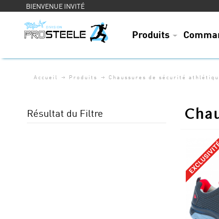
BIENVENUE INVITÉ
Produits
Comman
Accueil
Produits
Chaussures de sécurité athlétiq
Chau
Résultat du Filtre