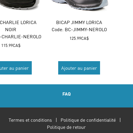
 CHARLIE LORICA
BICAP JIMMY LORICA
NOIR
Code:
 BC-JIMMY-NEROLO
C-CHARLIE-NEROLO
125.99
CA$
115.99
CA$
uter au panier
Ajouter au panier
FAQ
Termes et conditions
|
Politique de confidentialité
|
Politique de retour