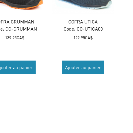
OFRA GRUMMAN
COFRA UTICA
e:
 CO-GRUMMAN
Code:
 CO-UTICA00
139.95
CA$
129.95
CA$
jouter au panier
Ajouter au panier