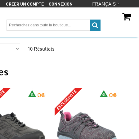
CRÉER UN COMPTE
CONNEXION
CA$
CA$
10 Résultats
es