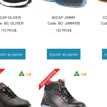
ICAP OLIVER
BICAP JIMMY
C
e:
 BC-OLIVER
Code:
 BC-JIMMY00
Cod
115.99
CA$
125.99
CA$
uter au panier
Ajouter au panier
A