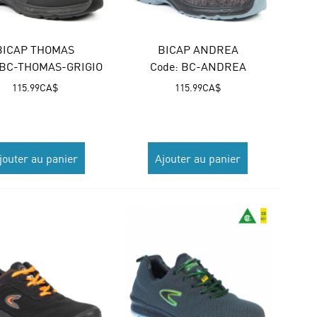
BICAP THOMAS
BICAP ANDREA
 BC-THOMAS-GRIGIO
Code:
 BC-ANDREA
115.99
CA$
115.99
CA$
jouter au panier
Ajouter au panier