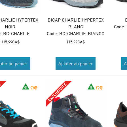
HARLIE HYPERTEX
BICAP CHARLIE HYPERTEX
NOIR
BLANC
Code:
:
 BC-CHARLIE
Code:
 BC-CHARLIE-BIANCO
115.99
CA$
115.99
CA$
uter au panier
Ajouter au panier
A