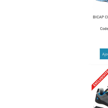
BICAP C
Code
Ajo