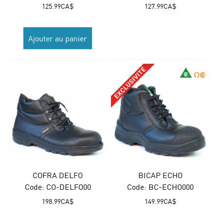
125.99
CA$
127.99
CA$
Ajouter au panier
COFRA DELFO
BICAP ECHO
Code:
 CO-DELFO00
Code:
 BC-ECHO000
198.99
CA$
149.99
CA$