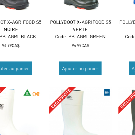
OT X-AGRIFOOD S5
POLLYBOOT X-AGRIFOOD S5
POLLY
NOIRE
VERTE
 PB-AGRI-BLACK
Code:
 PB-AGRI-GREEN
Code
94.99
CA$
94.99
CA$
uter au panier
Ajouter au panier
A