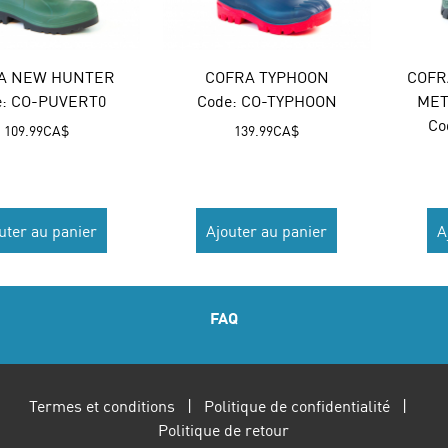
A NEW HUNTER
COFRA TYPHOON
COFR
:
 CO-PUVERT0
Code:
 CO-TYPHOON
MET
Co
109.99
CA$
139.99
CA$
uter au panier
Ajouter au panier
A
FAQ
Termes et conditions
|
Politique de confidentialité
|
Politique de retour