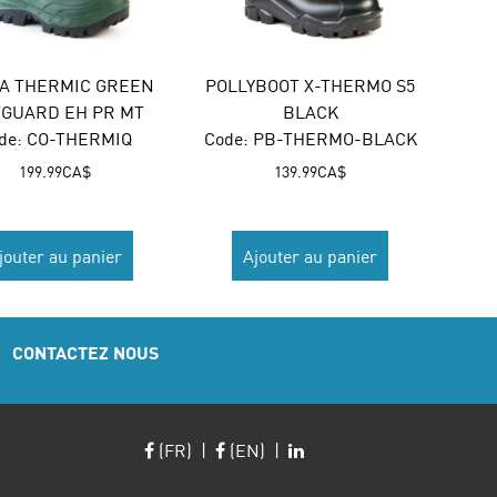
A THERMIC GREEN
POLLYBOOT X-THERMO S5
GUARD EH PR MT
BLACK
de:
 CO-THERMIQ
Code:
 PB-THERMO-BLACK
199.99
CA$
139.99
CA$
jouter au panier
Ajouter au panier
CONTACTEZ NOUS
(FR)
|
(EN)
|