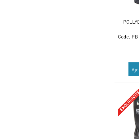
POLLY
Code:
 P
Ajo