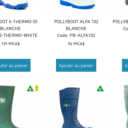
OOT X-THERMO S5
POLLYBOOT ALFA 102
POLLYB
BLANCHE
BLANCHE
Co
B-THERMO-WHITE
Code:
 PB-ALFA102
139.99
CA$
94.99
CA$
uter au panier
Ajouter au panier
A