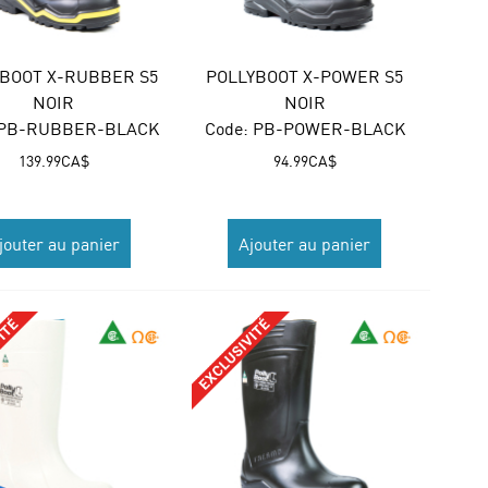
BOOT X-RUBBER S5
POLLYBOOT X-POWER S5
NOIR
NOIR
 PB-RUBBER-BLACK
Code:
 PB-POWER-BLACK
139.99
CA$
94.99
CA$
jouter au panier
Ajouter au panier