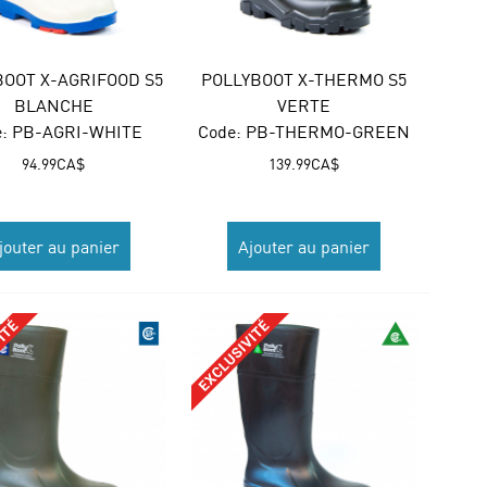
BOOT X-AGRIFOOD S5
POLLYBOOT X-THERMO S5
BLANCHE
VERTE
:
 PB-AGRI-WHITE
Code:
 PB-THERMO-GREEN
94.99
CA$
139.99
CA$
jouter au panier
Ajouter au panier