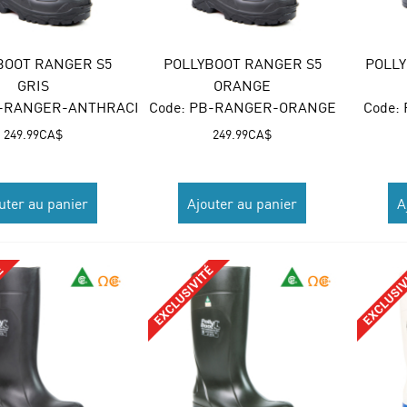
BOOT RANGER S5
POLLYBOOT RANGER S5
POLLY
GRIS
ORANGE
B-RANGER-ANTHRACITE
Code:
 PB-RANGER-ORANGE
Code:
249.99
CA$
249.99
CA$
uter au panier
Ajouter au panier
A