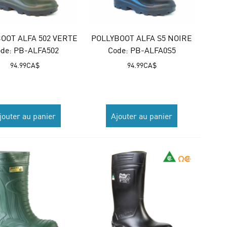
OOT ALFA 502 VERTE
POLLYBOOT ALFA S5 NOIRE
de:
 PB-ALFA502
Code:
 PB-ALFA0S5
94.99
CA$
94.99
CA$
jouter au panier
Ajouter au panier