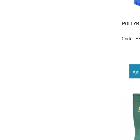
POLLYB
Code:
 P
Ajo