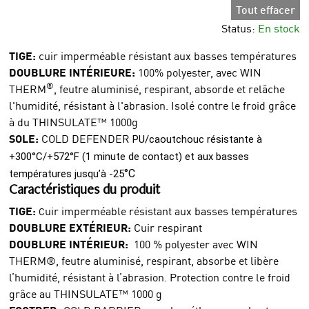
Tout effacer
Status:
En stock
TIGE:
cuir imperméable résistant aux basses températures
DOUBLURE INTÉRIEURE:
100% polyester, avec WIN
®
THERM
, feutre aluminisé, respirant, absorde et relâche
l'humidité, résistant à l'abrasion. Isolé contre le froid grâce
à du THINSULATE™ 1000g
SOLE:
COLD DEFENDER
PU/caoutchouc résistante à
+300°C/+572°F (1 minute de contact) et aux basses
°C
températures jusqu’à -25
Caractéristiques du produit
TIGE:
uir imperméable résistant aux basses températures
C
DOUBLURE EXTÉRIEUR:
Cuir respirant
DOUBLURE INTÉRIEUR:
100 % polyester avec WIN
THERM®, feutre aluminisé, respirant, absorbe et libère
l’humidité, résistant à l’abrasion. Protection contre le froid
grâce au THINSULATE™ 1000 g