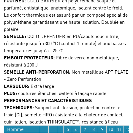
FOOTBED:
COLD BARRIER en polyuréthane souple et
parfumé, antistatique, anatomique, isolant contre le froid.
Le confort thermique est assuré par un composé spécial de
polyuréthane garantissant une haute isolation. Doublée en
polaire
SEMELLE:
COLD DEFENDER en PU/caoutchouc nitrile,
résistante jusqu’à +300 °C (contact 1 minute) et aux basses
températures jusqu’à –25 °C
EMBOUT PROTECTEUR:
Fibre de verre non métallique,
résistant à 200 J
SEMELLE ANTI-PERFORATION:
Non métallique APT PLATE
- Zero Perforation
LARGUEUR:
Extra large
PLUS:
coutures étanches, œillets à laçage rapide
PERFORMANCES ET CARACTÉRISTIQUES
TECHNIQUES:
Support anti-torsion, protection contre le
froid (CI), semelle HRO résistante à la chaleur de contact,
cuir italien, isolation THINSULATE™, résistance à l’eau
Homme
5
6
7
8
9
10
11
12