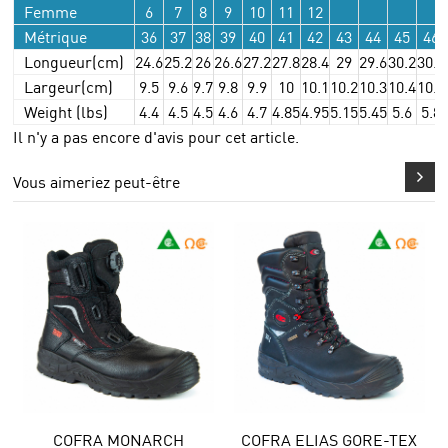
Femme
6
7
8
9
10
11
12
Métrique
36
37
38
39
40
41
42
43
44
45
46
Longueur(cm)
24.6
25.2
26
26.6
27.2
27.8
28.4
29
29.6
30.2
30.8
Largeur(cm)
9.5
9.6
9.7
9.8
9.9
10
10.1
10.2
10.3
10.4
10.5
Weight (lbs)
4.4
4.5
4.5
4.6
4.7
4.85
4.95
5.15
5.45
5.6
5.8
Il n'y a pas encore d'avis pour cet article.
Vous aimeriez peut-être
RCH
COFRA ELIAS GORE-TEX
COFRA SANDFOR