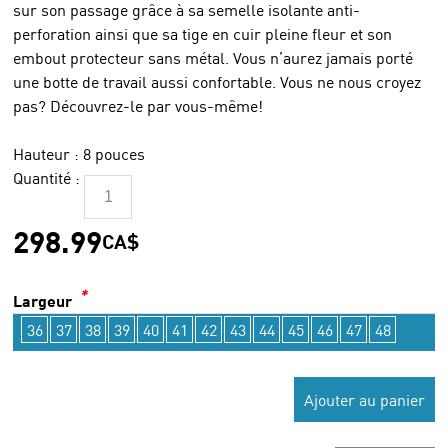
sur son passage grâce à sa semelle isolante anti-
perforation ainsi que sa tige en cuir pleine fleur et son
embout protecteur sans métal. Vous n’aurez jamais porté
une botte de travail aussi confortable. Vous ne nous croyez
pas? Découvrez-le par vous-même!
Hauteur : 8 pouces
Quantité :
298.99
CA$
*
Largeur
36
37
38
39
40
41
42
43
44
45
46
47
48
Ajouter au panier