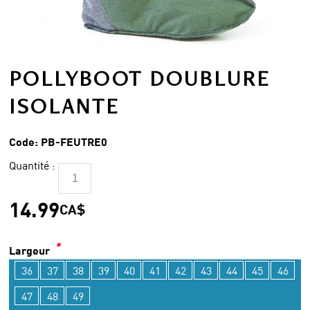
POLLYBOOT DOUBLURE
ISOLANTE
Code:
PB-FEUTRE0
Quantité :
14.99
CA$
*
Largeur
36
37
38
39
40
41
42
43
44
45
46
47
48
49